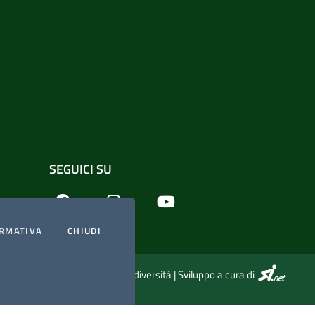
SEGUICI SU
Facebook
Youtube
Instagram
RMATIVA
CHIUDI
SI.NET Serv
© 2026 Festival della Biodiversità | Sviluppo a cura di