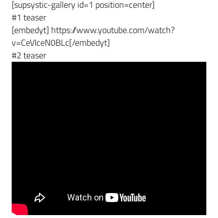
[supsystic-gallery id=1 position=center]
#1 teaser
[embedyt] https://www.youtube.com/watch?
v=CeVIceN0BLc[/embedyt]
#2 teaser